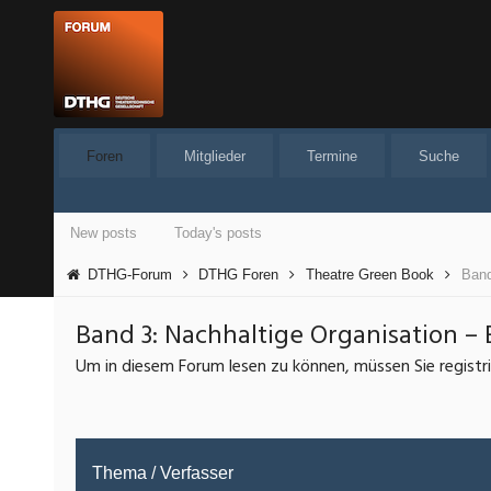
Foren
Mitglieder
Termine
Suche
New posts
Today's posts
DTHG-Forum
DTHG Foren
Theatre Green Book
Band
Band 3: Nachhaltige Organisation – 
Um in diesem Forum lesen zu können, müssen Sie registrie
Thema
/
Verfasser