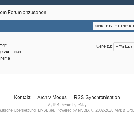
esem Forum anzusehen.
räge
Gehe zu:
ge von Ihnen
Thema
Kontakt
Archiv-Modus
RSS-Synchronisation
MyIPB theme by
eNvy
utsche Übersetzung:
MyBB.de
, Powered by
MyBB
, © 2002-2026
MyBB Gro