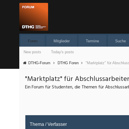
Foren
Mitglieder
Termine
Suche
New posts
Today's posts
DTHG-Forum
DTHG Foren
"Marktplatz" für Abschlu
"Marktplatz" für Abschlussarbeit
Ein Forum für Studenten, die Themen für Abschlussar
Thema
/
Verfasser